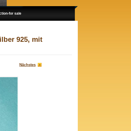
ion-for sale
lber 925, mit
Nächstes