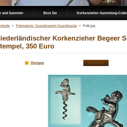
er und Sammler
Best Six
Korkenzieher-Sammlung-Collect
rtseite
>
Fotogalerie: Scandinavien-Scandinavia
>
Putti.jpg
iederländischer Korkenzieher Begeer Si
tempel, 350 Euro
Voriges
Diashow