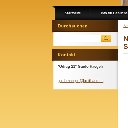
Startseite
Info für Besuch
Durchsuchen
Sta
N
S
Kontakt
*Odiug 21* Guido Haegeli
guido.ha
egeli@br
eitband.
ch