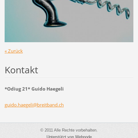
« Zurück
Kontakt
*Odiug 21* Guido Haegeli
guido.ha
egeli@br
eitband.
ch
© 2011 Alle Rechte vorbehalten.
Unterstützt von Webnode