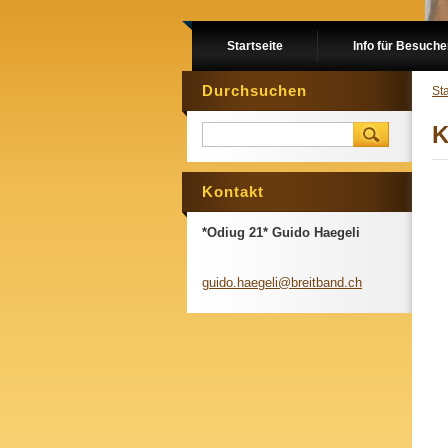
Startseite
Info für Besuch
Durchsuchen
Sta
K
Kontakt
*Odiug 21* Guido Haegeli
guido.ha
egeli@br
eitband.
ch