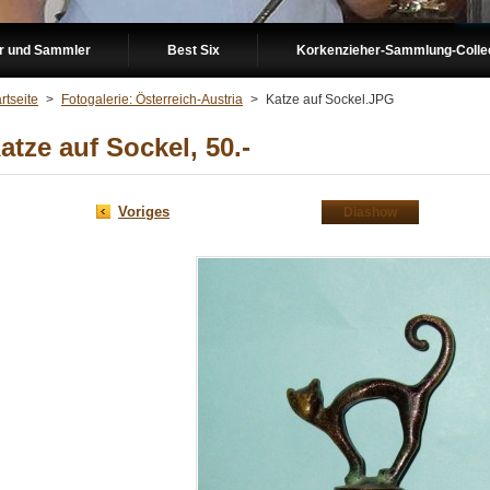
er und Sammler
Best Six
Korkenzieher-Sammlung-Collect
rtseite
>
Fotogalerie: Österreich-Austria
>
Katze auf Sockel.JPG
atze auf Sockel, 50.-
Voriges
Diashow